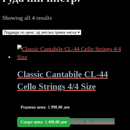
Sorted
Showing all 4 results
by
price:
high
to
low
Classic Cantabile CL-44
Cello Strings 4/4 Size
Редовна цена:
1.990,00
ден
Додај во кошница
Смарт цена:
1.490,00
ден