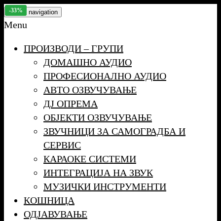
Skip
-25%
-35%
-33%
Toggle navigation
to
Menu
the
ПРОИЗВОДИ – ГРУПИ
content
ДОМАШНО АУДИО
ПРОФЕСИОНАЛНО АУДИО
АВТО ОЗВУЧУВАЊЕ
ДЈ ОПРЕМА
ОБЈЕКТИ ОЗВУЧУВАЊЕ
ЗВУЧНИЦИ ЗА САМОГРАДБА И
СЕРВИС
КАРАОКЕ СИСТЕМИ
ИНТЕГРАЦИЈА НА ЗВУК
МУЗИЧКИ ИНСТРУМЕНТИ
КОШНИЦА
ОДЈАВУВАЊЕ