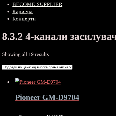
BECOME SUPPLIER
Кариера
Концерти
8.3.2 4-канали засилува
Sorted
Showing all 19 results
by
price:
high
to
low
Pioneer GM-D9704