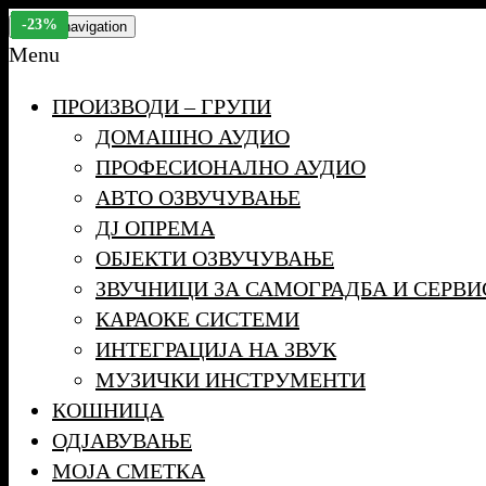
Skip
-7%
-6%
-13%
-20%
-12%
-12%
-16%
-23%
-13%
-15%
-14%
-15%
-18%
-14%
-23%
Toggle navigation
to
Menu
the
ПРОИЗВОДИ – ГРУПИ
content
ДОМАШНО АУДИО
ПРОФЕСИОНАЛНО АУДИО
АВТО ОЗВУЧУВАЊЕ
ДЈ ОПРЕМА
ОБЈЕКТИ ОЗВУЧУВАЊЕ
ЗВУЧНИЦИ ЗА САМОГРАДБА И СЕРВИ
КАРАОКЕ СИСТЕМИ
ИНТЕГРАЦИЈА НА ЗВУК
МУЗИЧКИ ИНСТРУМЕНТИ
КОШНИЦА
ОДЈАВУВАЊЕ
МОЈА СМЕТКА