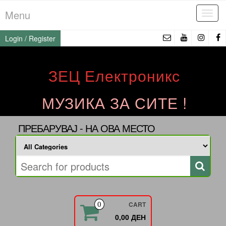
Skip
Menu
Tog
to
navi
the
Login / Register
content
ЗЕЦ Електроникс
МУЗИКА ЗА СИТЕ !
ПРЕБАРУВАЈ - НА ОВА МЕСТО
CART
0
0,00 ДЕН