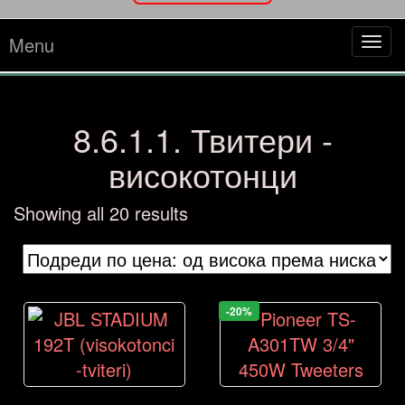
Menu
Tog
navi
8.6.1.1. Твитери -
високотонци
Sorted
Showing all 20 results
by
price:
high
to
-20%
low