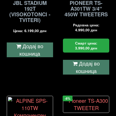
JBL STADIUM
PIONEER TS-
192T
A301TW 3/4″
(VISOKOTONCI -
450W TWEETERS
TVITERI)
Редовна цена:
4.990,00
ден
Цена:
6.199,00
ден
Смарт цена:
Додај во
3.990,00
ден
кошница
Додај во
кошница
-8%