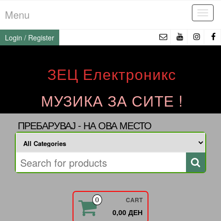
Skip
Menu
Tog
to
navi
the
Login / Register
content
ЗЕЦ Електроникс
МУЗИКА ЗА СИТЕ !
ПРЕБАРУВАЈ - НА ОВА МЕСТО
CART
0
0,00 ДЕН