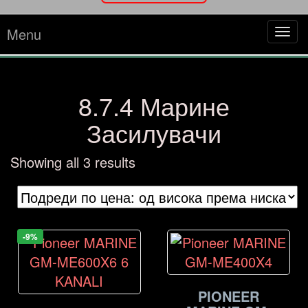
Menu
Tog
navi
8.7.4 Марине
Засилувачи
Sorted
Showing all 3 results
by
price:
high
to
-9%
low
PIONEER