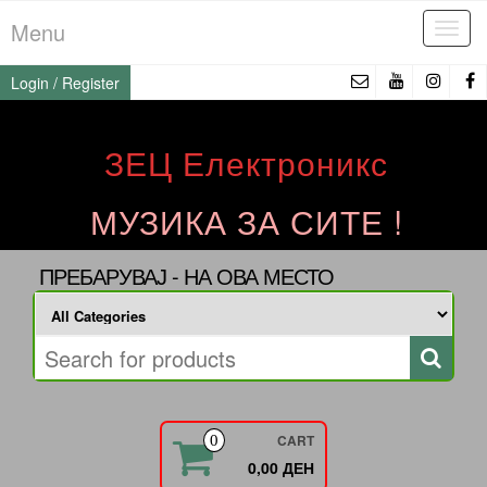
Skip
Menu
Tog
to
navi
the
Login / Register
content
ЗЕЦ Електроникс
МУЗИКА ЗА СИТЕ !
ПРЕБАРУВАЈ - НА ОВА МЕСТО
CART
0
0,00 ДЕН