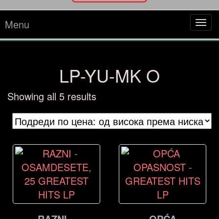
Menu
Tog
navi
LP-YU-MK O
Sorted
Showing all 5 results
by
price:
high
to
low
RAZNI –
OPĆA