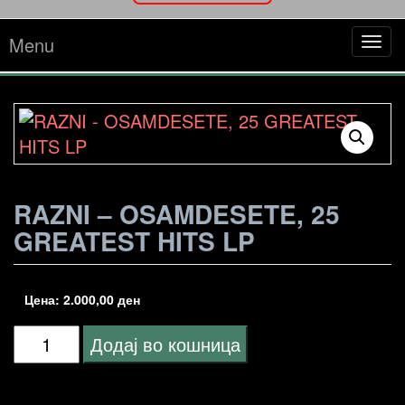
Menu
Tog
navi
RAZNI – OSAMDESETE, 25
GREATEST HITS LP
Цена:
2.000,00
ден
RAZNI
Додај во кошница
-