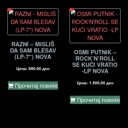
RAZNI – MISLIŠ
DA SAM BLESAV
OSMI PUTNIK –
(LP-7″) NOVA
ROCK’N’ROLL
SE KUĆI VRATIO
Цена:
690,00
ден
-LP NOVA
Цена:
1.500,00
ден
Прочитај повеќе
Прочитај повеќе