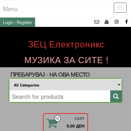
Skip
Menu
Tog
to
navi
the
Login / Register
content
ЗЕЦ Електроникс
МУЗИКА ЗА СИТЕ !
ПРЕБАРУВАЈ - НА ОВА МЕСТО
CART
0
0,00 ДЕН