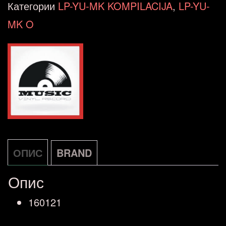
OSAMDESETE,
Категории
LP-YU-MK KOMPILACIJA
,
LP-YU-
25
MK O
GREATEST
HITS
LP
количина
ОПИС
BRAND
Опис
160121