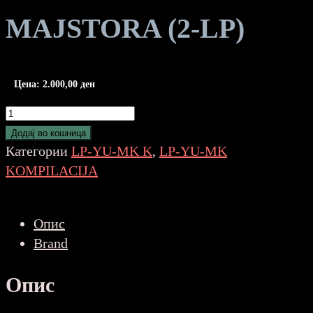
MAJSTORA (2-LP)
Цена:
2.000,00
ден
KONGRES
ROCK
Додај во кошница
MAJSTORA
Категории
LP-YU-MK K
,
LP-YU-MK
(2-
KOMPILACIJA
LP)
количина
Опис
Brand
Опис