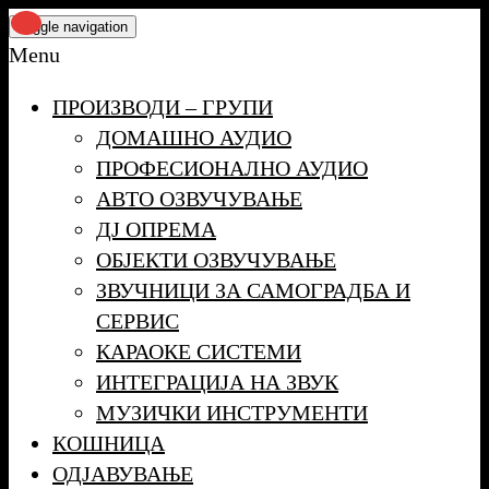
Skip
Toggle navigation
to
Menu
the
ПРОИЗВОДИ – ГРУПИ
content
ДОМАШНО АУДИО
ПРОФЕСИОНАЛНО АУДИО
АВТО ОЗВУЧУВАЊЕ
ДЈ ОПРЕМА
ОБЈЕКТИ ОЗВУЧУВАЊЕ
ЗВУЧНИЦИ ЗА САМОГРАДБА И
СЕРВИС
КАРАОКЕ СИСТЕМИ
ИНТЕГРАЦИЈА НА ЗВУК
МУЗИЧКИ ИНСТРУМЕНТИ
КОШНИЦА
ОДЈАВУВАЊЕ