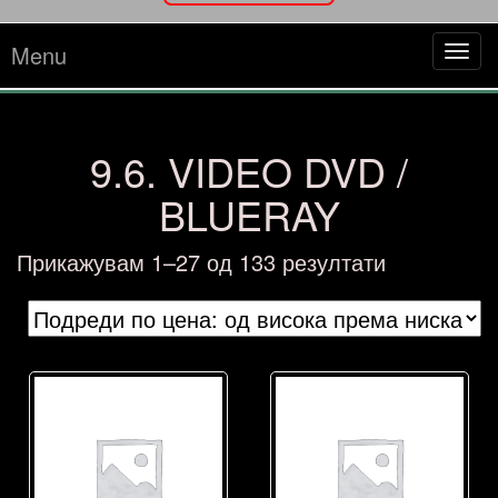
Menu
Tog
navi
9.6. VIDEO DVD /
BLUERAY
Sorted
Прикажувам 1–27 од 133 резултати
by
price:
high
to
low