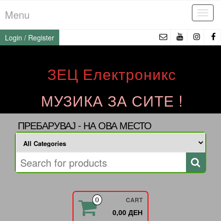
Skip
Menu
Tog
to
navi
the
Login / Register
content
ЗЕЦ Електроникс
МУЗИКА ЗА СИТЕ !
ПРЕБАРУВАЈ - НА ОВА МЕСТО
CART
0
0,00 ДЕН