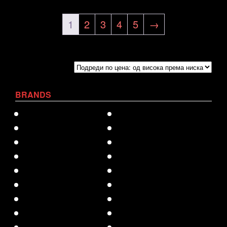
1
2
3
4
5
→
BRANDS