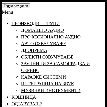
Skip
Toggle navigation
to
Menu
the
ПРОИЗВОДИ – ГРУПИ
content
ДОМАШНО АУДИО
ПРОФЕСИОНАЛНО АУДИО
АВТО ОЗВУЧУВАЊЕ
ДЈ ОПРЕМА
ОБЈЕКТИ ОЗВУЧУВАЊЕ
ЗВУЧНИЦИ ЗА САМОГРАДБА И
СЕРВИС
КАРАОКЕ СИСТЕМИ
ИНТЕГРАЦИЈА НА ЗВУК
МУЗИЧКИ ИНСТРУМЕНТИ
КОШНИЦА
ОДЈАВУВАЊЕ