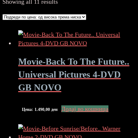
Sorted
Showing all 11 results
by
price:
high
to
low
Movie-Back To The Future..
Universal Pictures 4-DVD
GB NOVO
Додај во кошница
Цена:
1.490,00
ден