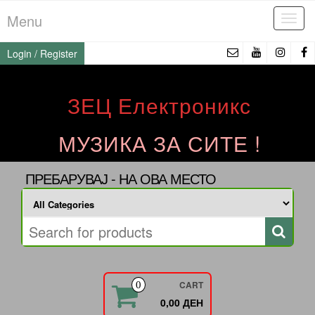
Skip
Menu
Tog
to
navi
the
Login / Register
content
ЗЕЦ Електроникс
МУЗИКА ЗА СИТЕ !
ПРЕБАРУВАЈ - НА ОВА МЕСТО
CART
0
0,00 ДЕН