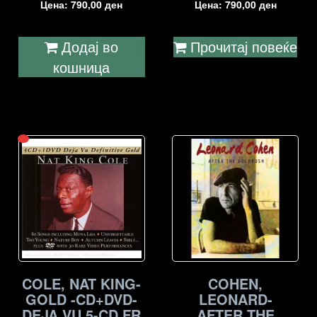
Цена:
790,00
ден
Цена:
790,00
ден
Додај во
Прочитај повеќе
кошница
COLE, NAT KING-
COHEN,
GOLD -CD+DVD-
LEONARD-
DEJA VU 5-CD FR
AFTER THE