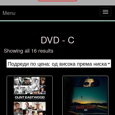
Menu
Tog
navi
DVD - C
Sorted
Showing all 16 results
by
price:
high
to
low