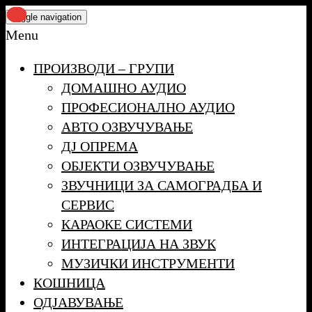
Skip
Toggle navigation
to
Menu
the
ПРОИЗВОДИ – ГРУПИ
content
ДОМАШНО АУДИО
ПРОФЕСИОНАЛНО АУДИО
АВТО ОЗВУЧУВАЊЕ
ДЈ ОПРЕМА
ОБЈЕКТИ ОЗВУЧУВАЊЕ
ЗВУЧНИЦИ ЗА САМОГРАДБА И
СЕРВИС
КАРАОКЕ СИСТЕМИ
ИНТЕГРАЦИЈА НА ЗВУК
МУЗИЧКИ ИНСТРУМЕНТИ
КОШНИЦА
ОДЈАВУВАЊЕ