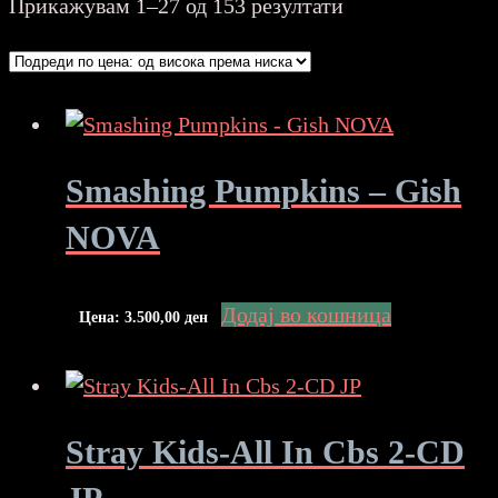
Sorted
Прикажувам 1–27 од 153 резултати
by
price:
high
to
low
Smashing Pumpkins – Gish
NOVA
Додај во кошница
Цена:
3.500,00
ден
Stray Kids-All In Cbs 2-CD