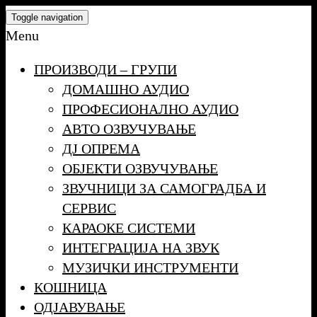
Skip
Toggle navigation
to
Menu
the
ПРОИЗВОДИ – ГРУПИ
content
ДОМАШНО АУДИО
ПРОФЕСИОНАЛНО АУДИО
АВТО ОЗВУЧУВАЊЕ
ДЈ ОПРЕМА
ОБЈЕКТИ ОЗВУЧУВАЊЕ
ЗВУЧНИЦИ ЗА САМОГРАДБА И
СЕРВИС
КАРАОКЕ СИСТЕМИ
ИНТЕГРАЦИЈА НА ЗВУК
МУЗИЧКИ ИНСТРУМЕНТИ
КОШНИЦА
ОДЈАВУВАЊЕ