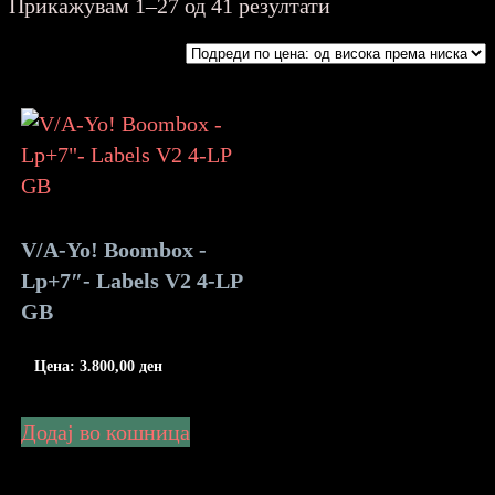
Sorted
Прикажувам 1–27 од 41 резултати
by
price:
high
to
low
V/A-Yo! Boombox -
Lp+7″- Labels V2 4-LP
GB
Цена:
3.800,00
ден
Додај во кошница