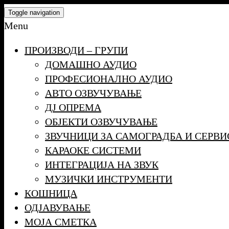
Skip
Toggle navigation
to
Menu
the
ПРОИЗВОДИ – ГРУПИ
content
ДОМАШНО АУДИО
ПРОФЕСИОНАЛНО АУДИО
АВТО ОЗВУЧУВАЊЕ
ДЈ ОПРЕМА
ОБЈЕКТИ ОЗВУЧУВАЊЕ
ЗВУЧНИЦИ ЗА САМОГРАДБА И СЕРВИ
КАРАОКЕ СИСТЕМИ
ИНТЕГРАЦИЈА НА ЗВУК
МУЗИЧКИ ИНСТРУМЕНТИ
КОШНИЦА
ОДЈАВУВАЊЕ
МОЈА СМЕТКА