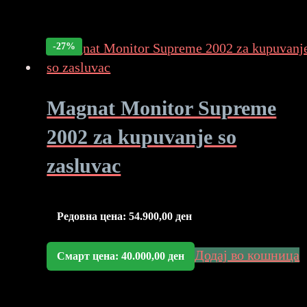
-27%
Magnat Monitor Supreme
2002 za kupuvanje so
zasluvac
Редовна цена:
54.900,00
ден
Додај во кошница
Смарт цена:
40.000,00
ден