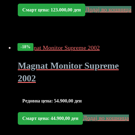
Додај во кошница
Смарт цена:
123.000,00
ден
-18%
Magnat Monitor Supreme
2002
Редовна цена:
54.900,00
ден
Додај во кошница
Смарт цена:
44.900,00
ден