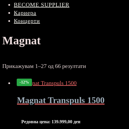
BECOME SUPPLIER
Кариера
Концерти
Magnat
Sorted
Прикажувам 1–27 од 66 резултати
by
price:
-12%
high
to
Magnat Transpuls 1500
low
Редовна цена:
139.999,00
ден