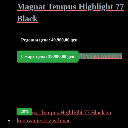
Magnat Tempus Highlight 77
Black
Редовна цена:
49.900,00
ден
Додај во кошница
Смарт цена:
39.900,00
ден
-28%