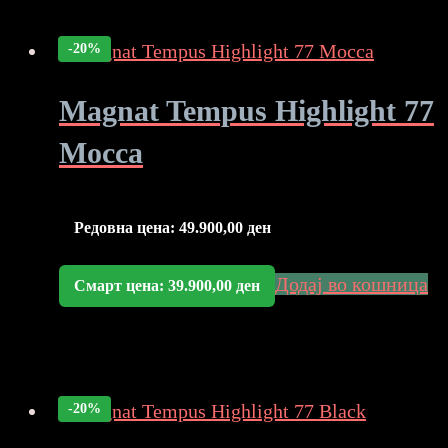
-20%
Magnat Tempus Highlight 77
Mocca
Редовна цена:
49.900,00
ден
Додај во кошница
Смарт цена:
39.900,00
ден
-20%