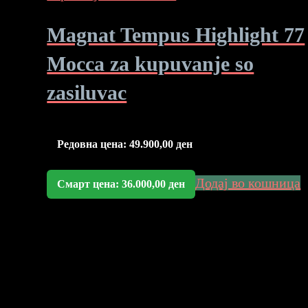
Magnat Tempus Highlight 77
Mocca za kupuvanje so
zasiluvac
Редовна цена:
49.900,00
ден
Додај во кошница
Смарт цена:
36.000,00
ден