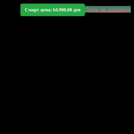
Додај во кошница
Смарт цена:
64.900,00
ден