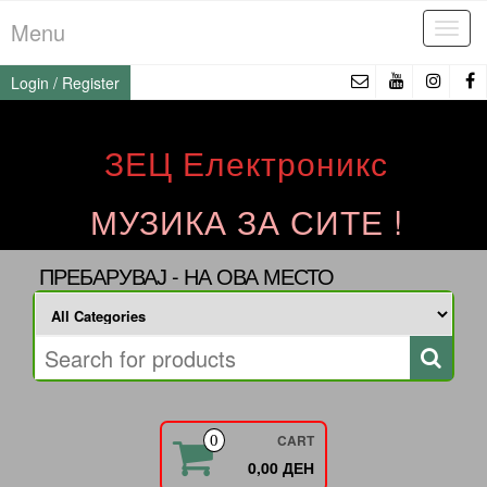
Skip
Menu
Tog
to
navi
the
Login / Register
content
ЗЕЦ Електроникс
МУЗИКА ЗА СИТЕ !
ПРЕБАРУВАЈ - НА ОВА МЕСТО
CART
0
0,00 ДЕН