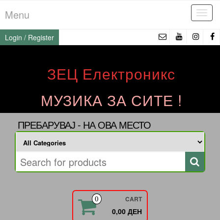
Skip
Menu
Tog
to
navi
the
Login / Register
content
ЗЕЦ Електроникс
МУЗИКА ЗА СИТЕ !
ПРЕБАРУВАЈ - НА ОВА МЕСТО
CART
0
0,00 ДЕН