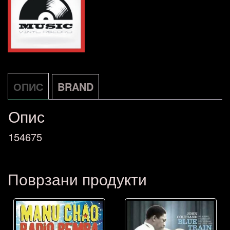
LP
DE
количина
ОПИС
BRAND
Опис
154675
Поврзани продукти