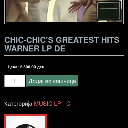
CHIC-CHIC’S GREATEST HITS
WARNER LP DE
Цена:
2.300,00
ден
Chic-
Додај во кошница
Chic's
Greatest
Категорија
MUSIC LP - C
Hits
Warner