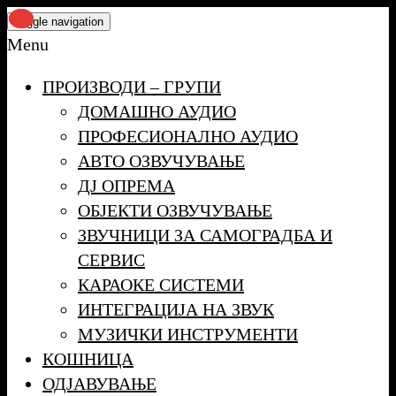
Skip
Toggle navigation
to
Menu
the
ПРОИЗВОДИ – ГРУПИ
content
ДОМАШНО АУДИО
ПРОФЕСИОНАЛНО АУДИО
АВТО ОЗВУЧУВАЊЕ
ДЈ ОПРЕМА
ОБЈЕКТИ ОЗВУЧУВАЊЕ
ЗВУЧНИЦИ ЗА САМОГРАДБА И
СЕРВИС
КАРАОКЕ СИСТЕМИ
ИНТЕГРАЦИЈА НА ЗВУК
МУЗИЧКИ ИНСТРУМЕНТИ
КОШНИЦА
ОДЈАВУВАЊЕ