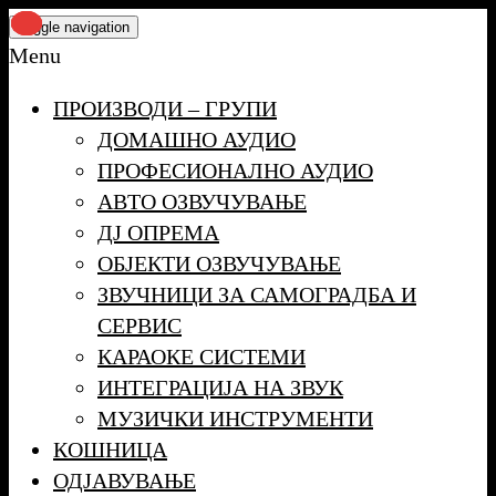
Skip
Toggle navigation
to
Menu
the
ПРОИЗВОДИ – ГРУПИ
content
ДОМАШНО АУДИО
ПРОФЕСИОНАЛНО АУДИО
АВТО ОЗВУЧУВАЊЕ
ДЈ ОПРЕМА
ОБЈЕКТИ ОЗВУЧУВАЊЕ
ЗВУЧНИЦИ ЗА САМОГРАДБА И
СЕРВИС
КАРАОКЕ СИСТЕМИ
ИНТЕГРАЦИЈА НА ЗВУК
МУЗИЧКИ ИНСТРУМЕНТИ
КОШНИЦА
ОДЈАВУВАЊЕ