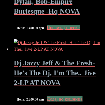
Dylan, Bob-Empire
Burlesque -Hq NOVA
Прочитај повеќе
Цена:
1.400,00
ден
Dj Jazzy Jeff & The Fresh-
He’s The Dj, I’m The.. Jive
2-LP AT NOVA
Додај во кошница
Цена:
2.200,00
ден