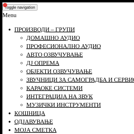
Skip
Toggle navigation
to
Menu
the
ПРОИЗВОДИ – ГРУПИ
content
ДОМАШНО АУДИО
ПРОФЕСИОНАЛНО АУДИО
АВТО ОЗВУЧУВАЊЕ
ДЈ ОПРЕМА
ОБЈЕКТИ ОЗВУЧУВАЊЕ
ЗВУЧНИЦИ ЗА САМОГРАДБА И СЕРВИ
КАРАОКЕ СИСТЕМИ
ИНТЕГРАЦИЈА НА ЗВУК
МУЗИЧКИ ИНСТРУМЕНТИ
КОШНИЦА
ОДЈАВУВАЊЕ
МОЈА СМЕТКА