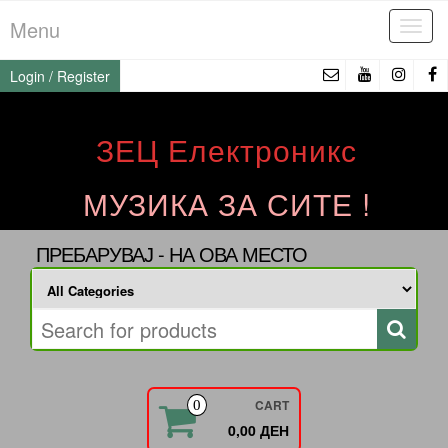
Skip
Menu
Tog
to
navi
the
Login / Register
content
ЗЕЦ Електроникс
МУЗИКА ЗА СИТЕ !
ПРЕБАРУВАЈ - НА ОВА МЕСТО
CART
0
0,00 ДЕН