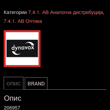
Mini
DAC
Категории
7.4.1. АВ Аналогна дистрибуција
,
Headphones
7.4.1. АВ Оптика
количина
ОПИС
BRAND
Опис
206957