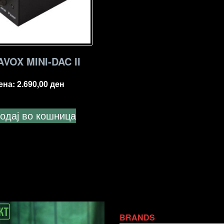
VOX MINI-DAC II
ена:
2.690,00
ден
одај во кошница
BRANDS