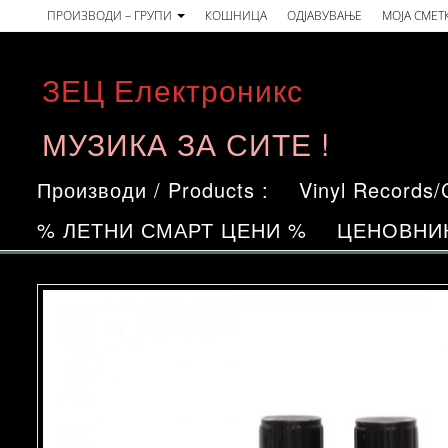
Skip
ПРОИЗВОДИ – ГРУПИ
КОШНИЦА
ОДЈАВУВАЊЕ
МОЈА СМЕТ
to
the
ЗЕЦ Електроникс
content
МУЗИКА ЗА СИТЕ !
Производи / Products :
Vinyl Records
% ЛЕТНИ СМАРТ ЦЕНИ %
ЦЕНОВНИ