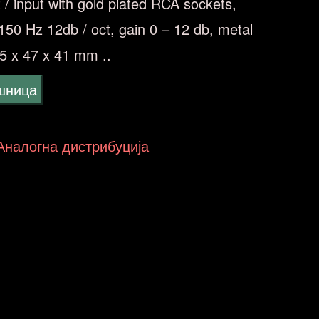
 / input with gold plated RCA sockets,
150 Hz 12db / oct, gain 0 – 12 db, metal
5 x 47 x 41 mm ..
ошница
 Аналогна дистрибуција