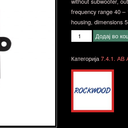
without subwoofer, out
frequency range 40 – 
housing, dimensions 5
Rockwood
Додај во к
BASS-
K914
Категорија
7.4.1. АВ
количина