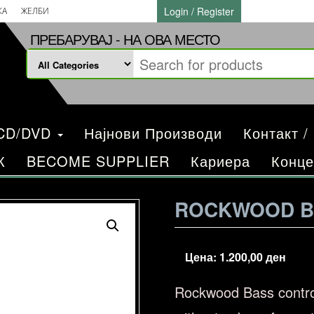
Login / Register
КА
ЖЕЛБИ
ПРЕБАРУВАЈ - НА ОВА МЕСТО
/CD/DVD
Најнови Производи
Контакт /
К
BECOME SUPPLIER
Кариера
Конце
ROCKWOOD B
Цена:
1.200,00
ден
Rockwood Bass control 