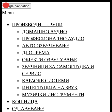
Skip
Toggle navigation
to
Menu
the
ПРОИЗВОДИ – ГРУПИ
content
ДОМАШНО АУДИО
ПРОФЕСИОНАЛНО АУДИО
АВТО ОЗВУЧУВАЊЕ
ДЈ ОПРЕМА
ОБЈЕКТИ ОЗВУЧУВАЊЕ
ЗВУЧНИЦИ ЗА САМОГРАДБА И
СЕРВИС
КАРАОКЕ СИСТЕМИ
ИНТЕГРАЦИЈА НА ЗВУК
МУЗИЧКИ ИНСТРУМЕНТИ
КОШНИЦА
ОДЈАВУВАЊЕ