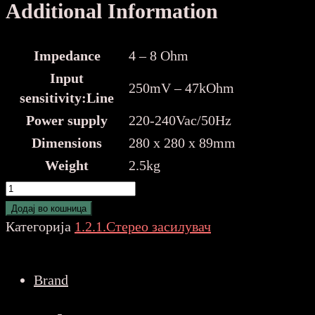
Additional Information
Impedance
4 – 8 Ohm
Input
250mV – 47kOhm
sensitivity:Line
Power supply
220-240Vac/50Hz
Dimensions
280 x 280 x 89mm
Weight
2.5kg
Fenton
AV-
Додај во кошница
120BT
Категорија
1.2.1.Стерео засилувач
103.205
количина
Brand