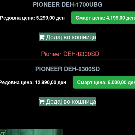
PIONEER DEH-1700UBG
Редовна цена:
5.299,00
ден
Смарт цена:
4.199,00
ден
Додај во кошница
PIONEER DEH-8300SD
Редовна цена:
12.990,00
ден
Смарт цена:
8.000,00
де
Додај во кошница