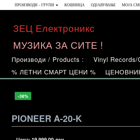
Skip
ПРОИЗВОДИ – ГРУПИ
КОШНИЦА
ОДЈАВУВАЊЕ
МОЈА СМ
to
the
ЗЕЦ Електроникс
content
МУЗИКА ЗА СИТЕ !
Производи / Products :
Vinyl Records
% ЛЕТНИ СМАРТ ЦЕНИ %
ЦЕНОВНИ
-50%
-30%
-21%
-38%
PIONEER A-20-K
Цена:
19.999,00
ден