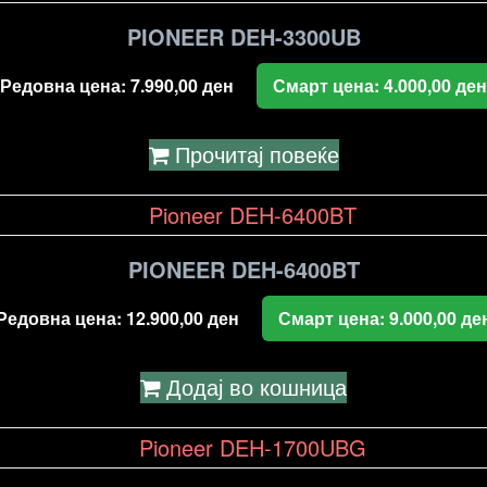
PIONEER DEH-3300UB
Редовна цена:
7.990,00
ден
Смарт цена:
4.000,00
ден
Прочитај повеќе
PIONEER DEH-6400BT
Редовна цена:
12.900,00
ден
Смарт цена:
9.000,00
де
Додај во кошница