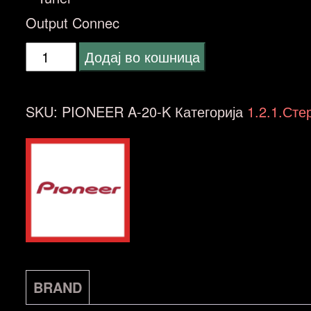
Output Connec
PIONEER
Додај во кошница
A-
20-
SKU:
PIONEER A-20-K
Категорија
1.2.1.Сте
K
количина
BRAND