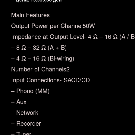
Main Features
Output Power per Channel50W
Impedance at Output Level- 4 Ω – 16 Ω (A / B
– 8 Ω – 32 Ω (A + B)
– 4 Ω – 16 Ω (Bi-wiring)
Number of Channels2
Input Connections- SACD/CD
– Phono (MM)
– Aux
– Network
– Recorder
– Tuner