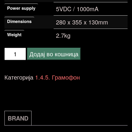
5VDC / 1000mA
Power supply
280 x 355 x 130mm
Dimensions
2.7kg
Weight
Fenton
Додај во кошница
RP115
BU
Категорија
1.4.5. Грамофон
102.106
грамофон
количина
BRAND