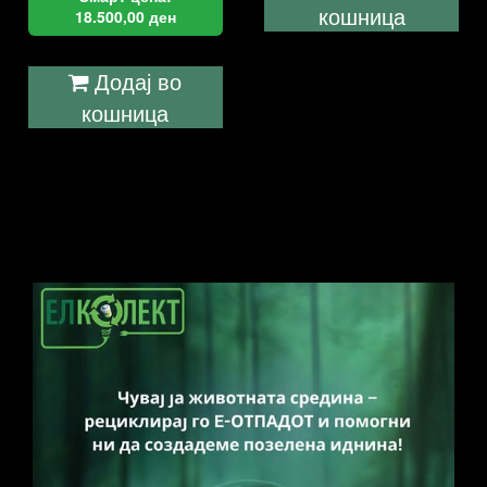
кошница
18.500,00
ден
Додај во
кошница