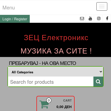
Skip
Menu
Tog
to
navi
the
Login / Register
content
ЗЕЦ Електроникс
МУЗИКА ЗА СИТЕ !
ПРЕБАРУВАЈ - НА ОВА МЕСТО
CART
0
0,00 ДЕН