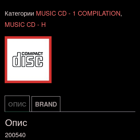
-
Категории
MUSIC CD - 1 COMPILATION
,
Songs
MUSIC CD - H
From
The
Heart/And
I
Thought
About
You
ОПИС
BRAND
NOVO
Опис
количина
200540