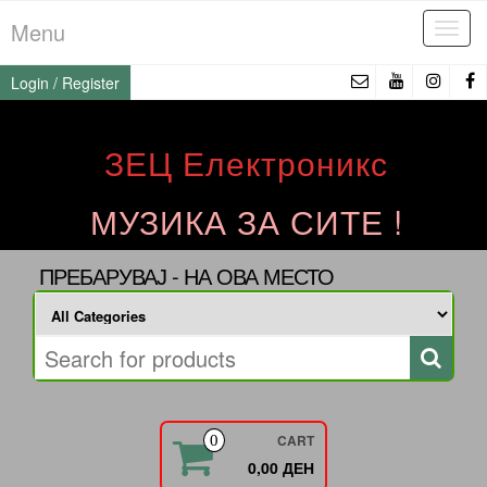
Skip
Menu
Tog
to
navi
the
Login / Register
content
ЗЕЦ Електроникс
МУЗИКА ЗА СИТЕ !
ПРЕБАРУВАЈ - НА ОВА МЕСТО
CART
0
0,00 ДЕН