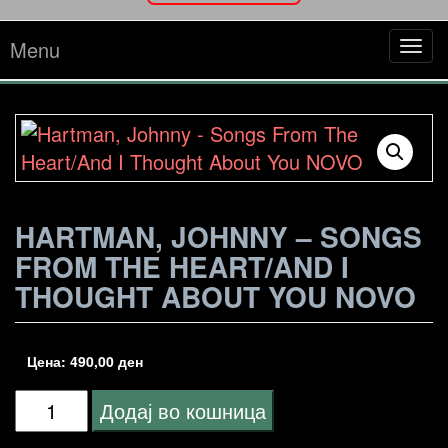
Menu
Tog
navi
HARTMAN, JOHNNY – SONGS
FROM THE HEART/AND I
THOUGHT ABOUT YOU NOVO
Цена:
490,00
ден
Hartman,
Додај во кошница
Johnny