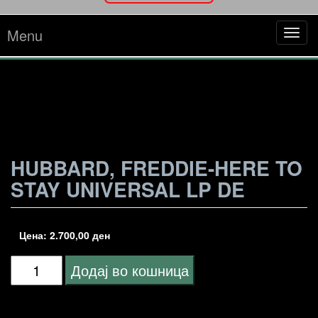
Menu
Tog
navi
HUBBARD, FREDDIE-HERE TO
STAY UNIVERSAL LP DE
Цена:
2.700,00
ден
Hubbard,
Додај во кошница
Freddie-