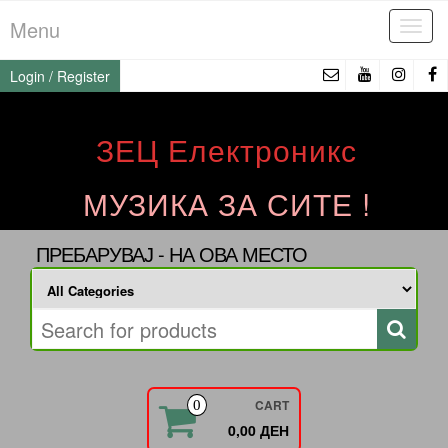
Skip
Menu
Tog
to
navi
the
Login / Register
content
ЗЕЦ Електроникс
МУЗИКА ЗА СИТЕ !
ПРЕБАРУВАЈ - НА ОВА МЕСТО
CART
0
0,00 ДЕН