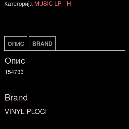
Here
Категорија
MUSIC LP - H
To
Stay
Universal
LP
ОПИС
BRAND
DE
Опис
количина
154733
Brand
VINYL PLOCI