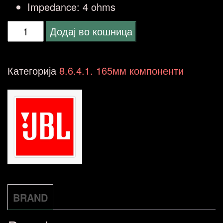
Impedance:
4 ohms
JBL
Додај во кошница
Stage2
65C
Категорија
8.6.4.1. 165мм компоненти
GEN2
(16-
16.5-
17cm
)
6.5"
количина
BRAND