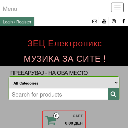
Skip
Menu
Tog
to
navi
the
Login / Register
content
ЗЕЦ Електроникс
МУЗИКА ЗА СИТЕ !
ПРЕБАРУВАЈ - НА ОВА МЕСТО
CART
0
0,00 ДЕН