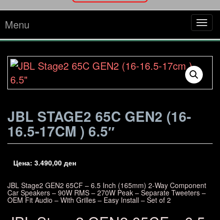
Menu
Tog
navi
JBL STAGE2 65C GEN2 (16-
16.5-17CM ) 6.5″
Цена:
3.490,00
ден
JBL Stage2 GEN2 65CF – 6.5 Inch (165mm) 2-Way Component
Car Speakers – 90W RMS – 270W Peak – Separate Tweeters –
OEM Fit Audio – With Grilles – Easy Install – Set of 2