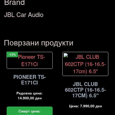
Brand
JBL Car Audio
Поврзани продукти
-13%
PIONEER TS-
E171CI
JBL CLUB
602CTP (16-16.5-
Редовна цена:
17CM) 6.5″
14.900,00
ден
Цена:
7.990,00
ден
Смарт цена: