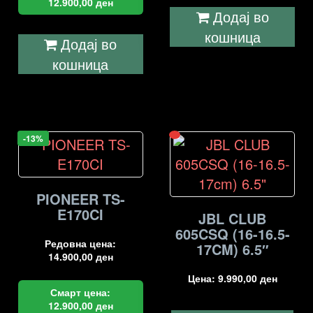
12.900,00
ден
Додај во
кошница
Додај во
кошница
-13%
PIONEER TS-
E170CI
JBL CLUB
605CSQ (16-16.5-
Редовна цена:
17CM) 6.5″
14.900,00
ден
Цена:
9.990,00
ден
Смарт цена:
12.900,00
ден