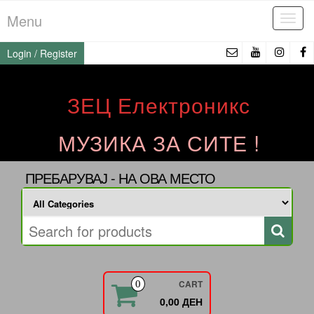
Skip
Menu
Tog
to
navi
the
Login / Register
content
ЗЕЦ Електроникс
МУЗИКА ЗА СИТЕ !
ПРЕБАРУВАЈ - НА ОВА МЕСТО
CART
0
0,00 ДЕН