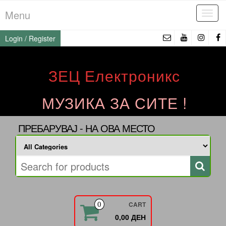
Skip
Menu
Tog
to
navi
the
Login / Register
content
ЗЕЦ Електроникс
МУЗИКА ЗА СИТЕ !
ПРЕБАРУВАЈ - НА ОВА МЕСТО
CART
0
0,00 ДЕН