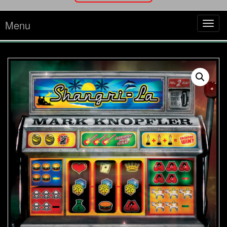
Menu
Tog
navi