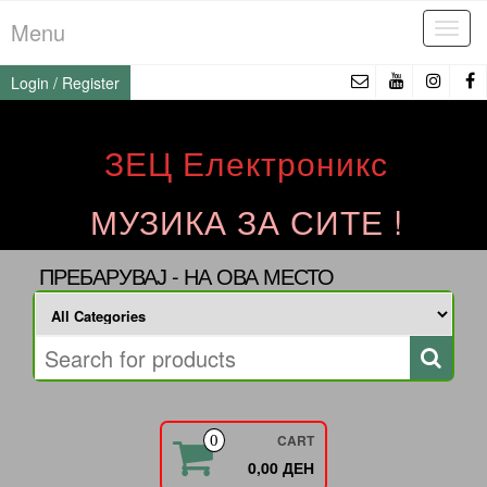
Skip
Menu
Tog
to
navi
the
Login / Register
content
ЗЕЦ Електроникс
МУЗИКА ЗА СИТЕ !
ПРЕБАРУВАЈ - НА ОВА МЕСТО
CART
0
0,00 ДЕН