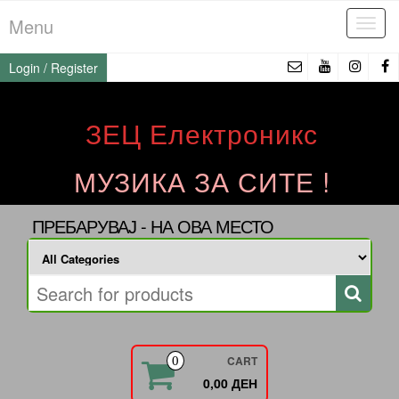
Skip
Menu
Tog
to
navi
the
Login / Register
content
ЗЕЦ Електроникс
МУЗИКА ЗА СИТЕ !
ПРЕБАРУВАЈ - НА ОВА МЕСТО
CART
0
0,00 ДЕН