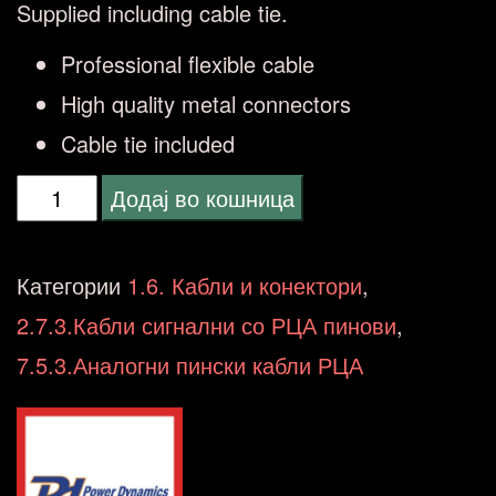
Supplied including cable tie.
Professional flexible cable
High quality metal connectors
Cable tie included
POWER
Додај во кошница
DINAMICS
Cable
Категории
1.6. Кабли и конектори
,
3.5
2.7.3.Кабли сигнални со РЦА пинови
,
Stereo-
7.5.3.Аналогни пински кабли РЦА
2xRCA
Male
1.5m