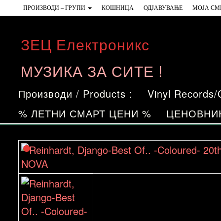
Skip
ПРОИЗВОДИ – ГРУПИ
КОШНИЦА
ОДЈАВУВАЊЕ
МОЈА СМ
to
the
ЗЕЦ Електроникс
content
МУЗИКА ЗА СИТЕ !
Производи / Products :
Vinyl Records
% ЛЕТНИ СМАРТ ЦЕНИ %
ЦЕНОВНИ