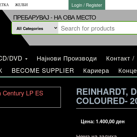
Login / Register
ЕТКА
ЖЕЛБИ
ПРЕБАРУВАЈ - НА ОВА МЕСТО
/CD/DVD
Најнови Производи
Контакт /
К
BECOME SUPPLIER
Кариера
Конце
REINHARDT, D
COLOURED- 2
Цена:
1.400,00
ден
Нема на залиха