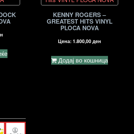
 DOCK
KENNY ROGERS ‎–
NOVA
GREATEST HITS VINYL
PLOCA NOVA
н
Цена:
1.800,00
ден
еќе
Додај во кошница