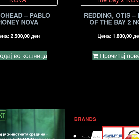
IOHEAD – PABLO
REDDING, OTIS –
HONEY NOVA
OF THE BAY 2 
ена:
2.500,00
ден
Цена:
1.800,00
де
одај во кошница
Прочитај пов
BRANDS