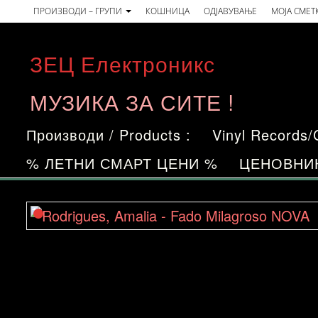
Skip
ПРОИЗВОДИ – ГРУПИ
КОШНИЦА
ОДЈАВУВАЊЕ
МОЈА СМЕТ
to
the
ЗЕЦ Електроникс
content
МУЗИКА ЗА СИТЕ !
Производи / Products :
Vinyl Records
% ЛЕТНИ СМАРТ ЦЕНИ %
ЦЕНОВНИ