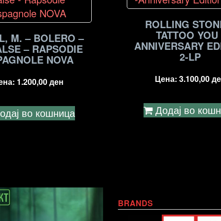
ROLLING STON
TATTOO YOU 
L, M. – BOLERO –
ANNIVERSARY ED
ALSE – RAPSODIE
2-LP
PAGNOLE NOVA
Цена:
3.100,00
де
ена:
1.200,00
ден
Додај во кош
одај во кошница
BRANDS