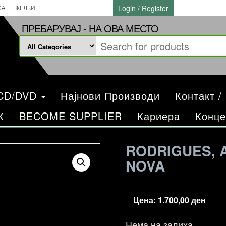
Login / Register
КА
ЖЕЛБИ
ПРЕБАРУВАЈ - НА ОВА МЕСТО
/CD/DVD
Најнови Производи
Контакт /
К
BECOME SUPPLIER
Кариера
Конце
RODRIGUES, 
NOVA
Цена:
1.700,00
ден
Нема на залиха