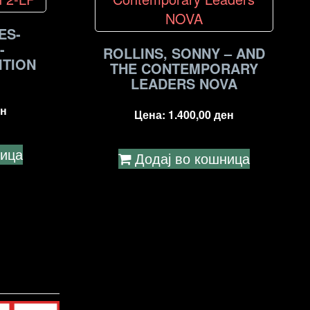
ES-
-
ROLLINS, SONNY – AND
ITION
THE CONTEMPORARY
LEADERS NOVA
н
Цена:
1.400,00
ден
ница
Додај во кошница