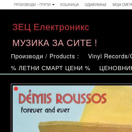
Skip
ПРОИЗВОДИ – ГРУПИ
КОШНИЦА
ОДЈАВУВАЊЕ
МОЈА СМЕТ
to
the
ЗЕЦ Електроникс
content
МУЗИКА ЗА СИТЕ !
Производи / Products :
Vinyl Records
% ЛЕТНИ СМАРТ ЦЕНИ %
ЦЕНОВНИ