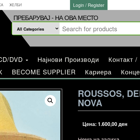
Login / Register
КА
ЖЕЛБИ
ПРЕБАРУВАЈ - НА ОВА МЕСТО
/CD/DVD
Најнови Производи
Контакт /
К
BECOME SUPPLIER
Кариера
Конце
ROUSSOS, DE
NOVA
Цена:
1.600,00
ден
Нема на залиха