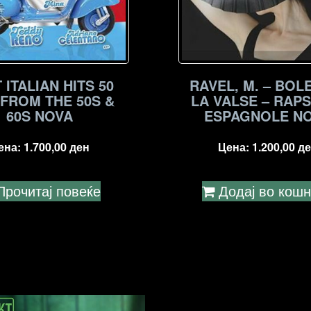
 ITALIAN HITS 50
RAVEL, M. – BOL
 FROM THE 50S &
LA VALSE – RAP
60S NOVA
ESPAGNOLE N
ена:
1.700,00
ден
Цена:
1.200,00
де
Прочитај повеќе
Додај во кош