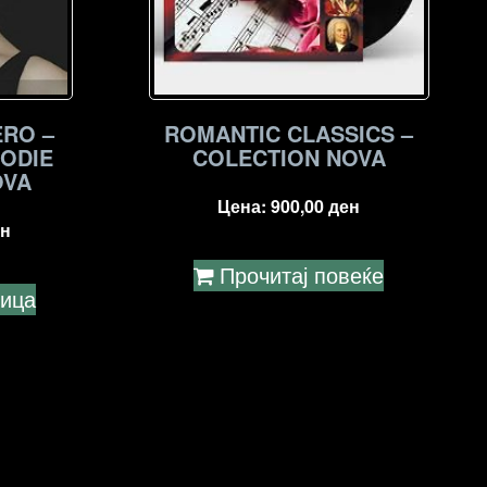
ERO –
ROMANTIC CLASSICS –
SODIE
COLECTION NOVA
OVA
Цена:
900,00
ден
н
Прочитај повеќе
ница