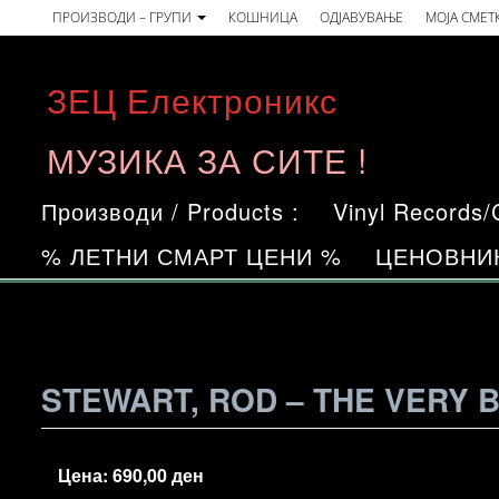
Skip
ПРОИЗВОДИ – ГРУПИ
КОШНИЦА
ОДЈАВУВАЊЕ
МОЈА СМЕТ
to
the
ЗЕЦ Електроникс
content
МУЗИКА ЗА СИТЕ !
Производи / Products :
Vinyl Records
% ЛЕТНИ СМАРТ ЦЕНИ %
ЦЕНОВНИ
STEWART, ROD – THE VERY 
Цена:
690,00
ден