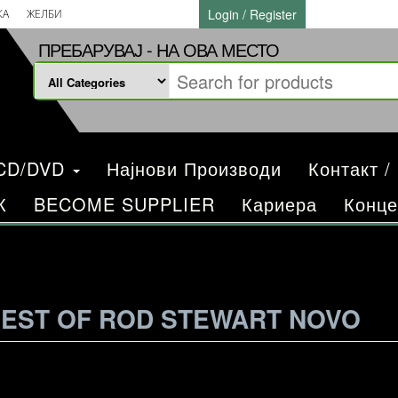
Login / Register
КА
ЖЕЛБИ
ПРЕБАРУВАЈ - НА ОВА МЕСТО
/CD/DVD
Најнови Производи
Контакт /
К
BECOME SUPPLIER
Кариера
Конце
BEST OF ROD STEWART NOVO