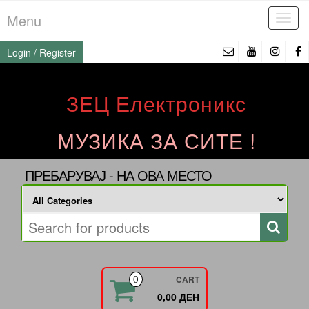
Skip
Menu
Tog
to
navi
the
Login / Register
content
ЗЕЦ Електроникс
МУЗИКА ЗА СИТЕ !
ПРЕБАРУВАЈ - НА ОВА МЕСТО
CART
0
0,00 ДЕН