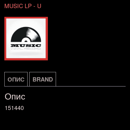
COLECTION
MUSIC LP - U
NOVA
количина
ОПИС
BRAND
Опис
151440