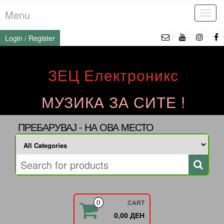
Skip
Menu
Tog
to
navi
the
Login / Register
content
ЗЕЦ Електроникс
МУЗИКА ЗА СИТЕ !
ПРЕБАРУВАЈ - НА ОВА МЕСТО
CART
0
0,00 ДЕН