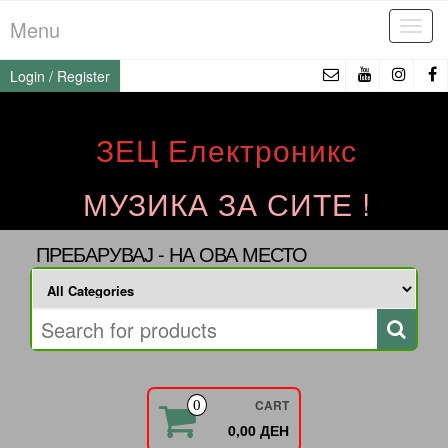
Skip
Menu
Tog
to
navi
the
Login / Register
content
ЗЕЦ Електроникс
МУЗИКА ЗА СИТЕ !
ПРЕБАРУВАЈ - НА ОВА МЕСТО
CART
0
0,00 ДЕН