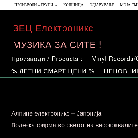
Skip
ПРОИЗВОДИ – ГРУПИ
КОШНИЦА
ОДЈАВУВАЊЕ
МОЈА СМ
to
the
ЗЕЦ Електроникс
content
МУЗИКА ЗА СИТЕ !
Производи / Products :
Vinyl Records
% ЛЕТНИ СМАРТ ЦЕНИ %
ЦЕНОВНИ
Алпине електроникс – Јапонија
Водечка фирма во светот на висококвалите