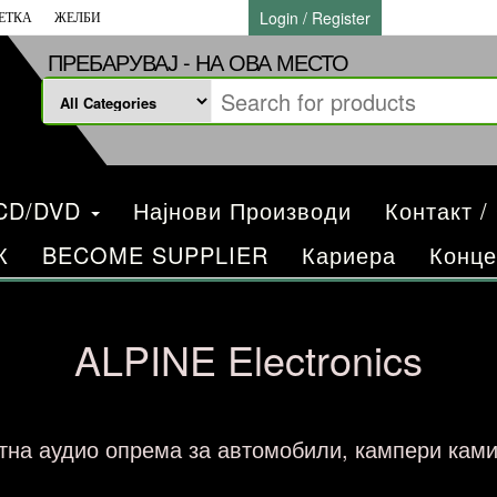
Login / Register
ЕТКА
ЖЕЛБИ
ПРЕБАРУВАЈ - НА ОВА МЕСТО
/CD/DVD
Најнови Производи
Контакт /
К
BECOME SUPPLIER
Кариера
Конце
ALPINE Electronics
тна аудио опрема за автомобили, кампери ками