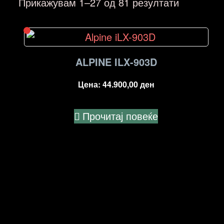
Sorted
Прикажувам 1–27 од 81 резултати
by
price:
high
to
ALPINE ILX-903D
low
Цена:
44.900,00
ден
Прочитај повеќе