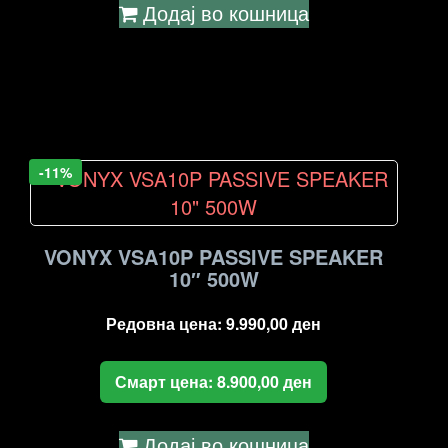
Додај во кошница
-11%
VONYX VSA10P PASSIVE SPEAKER
10″ 500W
Редовна цена:
9.990,00
ден
Смарт цена:
8.900,00
ден
Додај во кошница