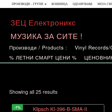
Skip
ПРОИЗВОДИ – ГРУПИ
КОШНИЦА
ОДЈАВУВАЊЕ
МОЈА СМ
to
the
ЗЕЦ Електроникс
content
МУЗИКА ЗА СИТЕ !
Производи / Products :
Vinyl Records
% ЛЕТНИ СМАРТ ЦЕНИ %
ЦЕНОВНИ
Sorted
Showing all 25 results
by
price:
-7%