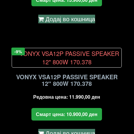
Додај во кошница
-9%
VONYX VSA12P PASSIVE SPEAKER
12″ 800W 170.378
Редовна цена:
11.990,00
ден
Смарт цена:
10.900,00
ден
Додај во кошница