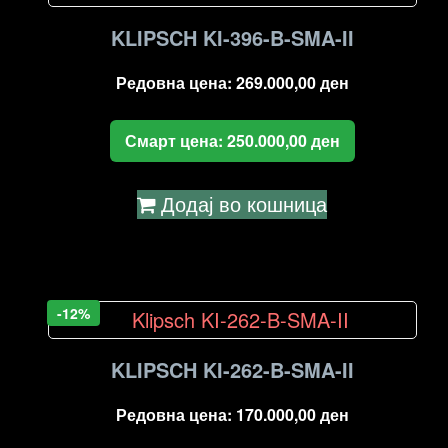
high
to
KLIPSCH KI-396-B-SMA-II
low
Редовна цена:
269.000,00
ден
Смарт цена:
250.000,00
ден
Додај во кошница
-12%
KLIPSCH KI-262-B-SMA-II
Редовна цена:
170.000,00
ден