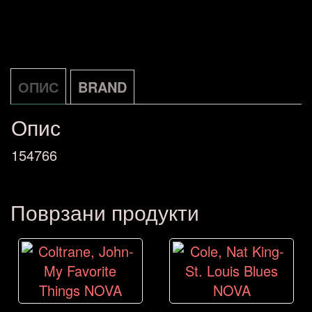
Seasons
Warner
LP
DE
ОПИС
BRAND
количина
Опис
154766
Поврзани продукти