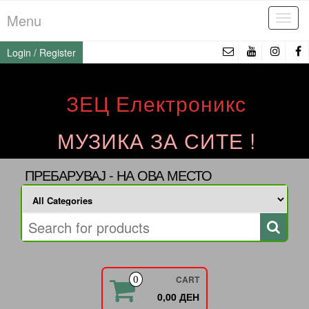
Skip
Menu
Tog
to
navi
the
Login / Register
content
ЗЕЦ Електроникс
МУЗИКА ЗА СИТЕ !
ПРЕБАРУВАЈ - НА ОВА МЕСТО
CART
0
0,00 ДЕН