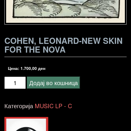
COHEN, LEONARD-NEW SKIN
FOR THE NOVA
Цена:
1.700,00
ден
Cohen,
Додај во кошница
Leonard-
New
Категорија
MUSIC LP - C
Skin
For