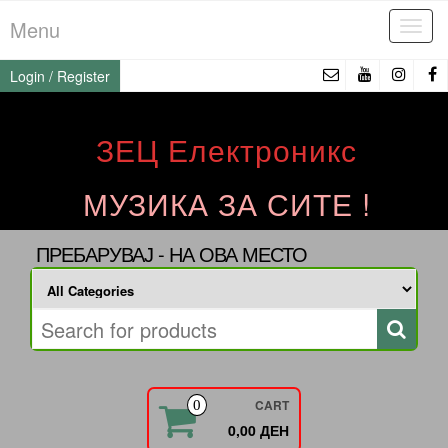
Skip
Menu
Tog
to
navi
the
Login / Register
content
ЗЕЦ Електроникс
МУЗИКА ЗА СИТЕ !
ПРЕБАРУВАЈ - НА ОВА МЕСТО
CART
0
0,00 ДЕН