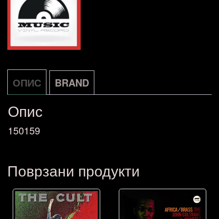
The
NOVA
количина
ОПИС
BRAND
Опис
150159
Поврзани продукти