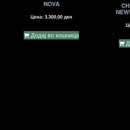
NOVA
CH
NEW
Цена:
3.300,00
ден
Ц
Додај во кошница
Д