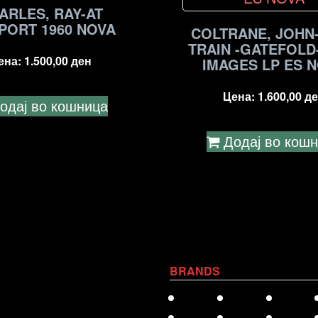
ARLES, RAY-AT
PORT 1960 NOVA
COLTRANE, JOHN
TRAIN -GATEFOLD
ена:
1.500,00
ден
IMAGES LP ES 
Цена:
1.600,00
де
одај во кошница
Додај во кош
BRANDS