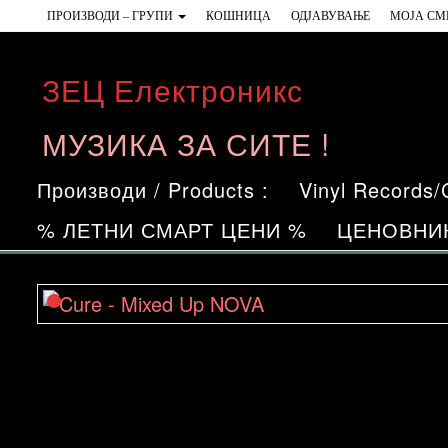
Skip
ПРОИЗВОДИ – ГРУПИ
КОШНИЦА
ОДЈАВУВАЊЕ
МОЈА СМ
to
the
ЗЕЦ Електроникс
content
МУЗИКА ЗА СИТЕ !
Производи / Products :
Vinyl Records
% ЛЕТНИ СМАРТ ЦЕНИ %
ЦЕНОВНИ