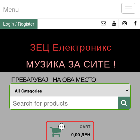
Skip
Menu
Tog
to
navi
the
Login / Register
content
ЗЕЦ Електроникс
МУЗИКА ЗА СИТЕ !
ПРЕБАРУВАЈ - НА ОВА МЕСТО
CART
0
0,00 ДЕН