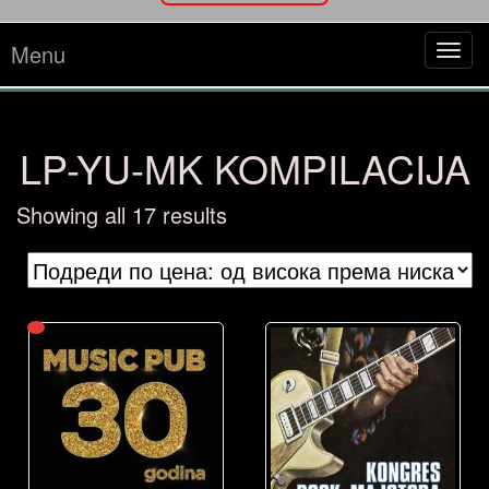
Menu
Tog
navi
LP-YU-MK KOMPILACIJA
Sorted
Showing all 17 results
by
price:
high
to
low